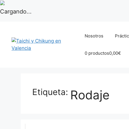
Cargando...
Skip
to
Nosotros
Prácti
content
0 productos
0,00€
Rodaje