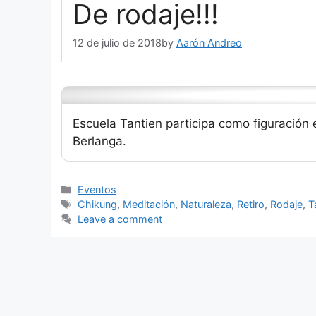
De rodaje!!!
12 de julio de 2018
by
Aarón Andreo
Escuela Tantien participa como figuración en
Berlanga.
Categories
Eventos
Tags
Chikung
,
Meditación
,
Naturaleza
,
Retiro
,
Rodaje
,
T
Leave a comment