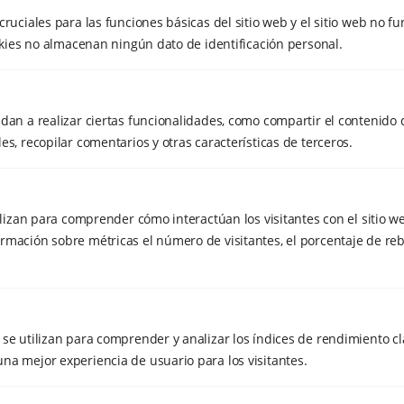
unidad del saber y el hacer.
cruciales para las funciones básicas del sitio web y el sitio web no f
ookies no almacenan ningún dato de identificación personal.
Shi Er Duan Jin
dan a realizar ciertas funcionalidades, como compartir el contenido 
12 piezas de brocado, serie tradicional sentados
es, recopilar comentarios y otras características de terceros.
Procede de la dinastía Son, hace más de 1000
años. Esta forma fue creada siguiendo las teorías
de la medicina tradicional china, meridianos,
tilizan para comprender cómo interactúan los visitantes con el sitio w
órganos y entrañas internas, el Qi (energía) y Xue
(sangre). Esta forma comprende tres trabajos:
rmación sobre métricas el número de visitantes, el porcentaje de reb
movimiento, respiración y concentración o
visualización. Para suavizar los meridianos,
estimular los puntos de acupuntura, masajear los
órganos internos, regulara la circulación de la
energía y la sangre, mejorar la función de los
se utilizan para comprender y analizar los índices de rendimiento cla
órganos internos y el sistema inmunitario. Ha
na mejor experiencia de usuario para los visitantes.
sido utilizado en clínica en varias afecciones:
Dolor de cabeza, mareos, pesadillas, insomnio,