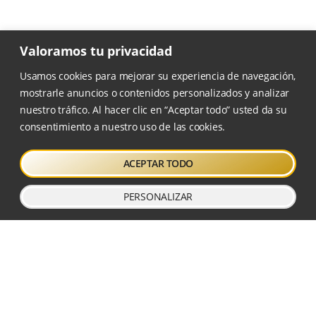
Valoramos tu privacidad
Usamos cookies para mejorar su experiencia de navegación,
mostrarle anuncios o contenidos personalizados y analizar
nuestro tráfico. Al hacer clic en “Aceptar todo” usted da su
consentimiento a nuestro uso de las cookies.
Escuela Tantien sigue el
ACEPTAR TODO
programa de Taichi y Qigong
diseñado por el profesor
Wang Xiaojun
.
PERSONALIZAR
DÓNDE NOS ENCONTRARÁS
Calle Crevillent, 13
46022 Valencia
Cerca estación metro Ayora
616 134 375
info@escuelatantien.com