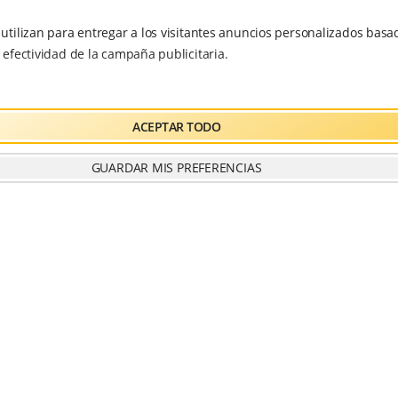
ojos secos, boca seca, acufenos, artritis, disnea,
falta de apetito, mala digestión, infección de
e utilizan para entregar a los visitantes anuncios personalizados basad
orina, estreñimiento, inmunodeficiencia,
a efectividad de la campaña publicitaria.
propensión a los constipados.
ACEPTAR TODO
Liu Zi Jue
GUARDAR MIS PREFERENCIAS
6 sonidos curativos
Liu zi jue tiene una larga historia en China. Hace
2000 años comenzó durante la dinastía Song. En
el libro “Liu Shi Chun Qiu” (Historia de Liu Shi) se
habla del tratamiento de enfermedades con la
respiración y el sonido, al igual que el famoso
maestro y médico Sun Si Miao, en su libro “Wei
Sheng Ge” (La poesía de la salud) en la dinastía
Tang. Ayudado de diferentes posturas de la
lengua, los labios, los dientes y la garganta, se
crean diferentes sonidos que pueden estimular