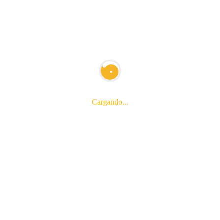
Y para cualquier consulta…
Cargando...
*Campos obligatorios