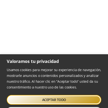
Valoramos tu privacidad
Usamos cookies para mejorar su experiencia de navegación,
mostrarle anuncios o contenidos personalizados y analizar
nuestro tráfico. Al hacer clic en “Aceptar todo” usted da su
consentimiento a nuestro uso de las cookies.
Escuela Tantien sigue el
programa de Taichi y Qigong
diseñado por el profesor
Wang Xiaojun
.
ACEPTAR TODO