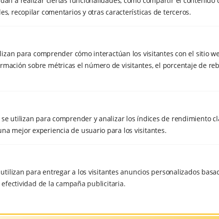
dan a realizar ciertas funcionalidades, como compartir el contenido 
es, recopilar comentarios y otras características de terceros.
tilizan para comprender cómo interactúan los visitantes con el sitio w
16 DE JULIO DE 2020
rmación sobre métricas el número de visitantes, el porcentaje de reb
Ejercicios para mejorar la vista
NUEVA RUTINA CREADA POR EL DR.
WANG XIAOJUN ANTE LOS
PROBLEMAS VISUALES DERIVADOS
se utilizan para comprender y analizar los índices de rendimiento cla
DEL USO EXCESIVO DE PANTALLAS
na mejor experiencia de usuario para los visitantes.
DURANTE LA PANDEMIA.
e utilizan para entregar a los visitantes anuncios personalizados basad
a efectividad de la campaña publicitaria.
12 DE MAYO DE 2020
Taichí y Chikung. Estudios