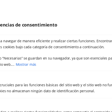
10 DE JUNIO DE 2021
El placer del reencuentro
erencias de consentimiento
LA EXPERIENCIA DE ESTE RETIRO,
UN VERDADERO BAÑO DE ENERGÍA
a navegar de manera eficiente y realizar ciertas funciones. Encontra
EN MAR DE FULLES.
s cookies bajo cada categoría de consentimiento a continuación.
o “Necesarias” se guardan en su navegador, ya que son esenciales pa
io web....
Mostrar más
28 DE JULIO DE 2020
Chikung en agosto
cruciales para las funciones básicas del sitio web y el sitio web no f
ookies no almacenan ningún dato de identificación personal.
PRESENTAMOS UNAS PRÁCTICAS
PARA ESTE VERANO, MUY ÚTILES
PARA NUESTRA SALUD CUERPO-
MENTE Y NUESTRO DESARROLLO
ESPIRITUAL.