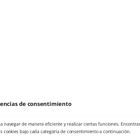
RESPONDER
Dídac
31 de agosto de 2024 at 08:54h
Félix, conociéndolo como lo conozco desde hace 20
años, sé que trabaja con una gran dosis de amor
por lo que hace, con una gran experiencia, con una
gran generosidad hacia los demás y hacia el mundo.
Es una de las personas que más admiro y sé que lo
erencias de consentimiento
que haga será hecho desde su corazón, con gran
interés y aportando descubrimientos científicos
novedosos a tradiciones milenarias, experimentados
a navegar de manera eficiente y realizar ciertas funciones. Encontra
en su propia carne….es sin duda una gran persona.
s cookies bajo cada categoría de consentimiento a continuación.
RESPONDER