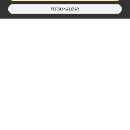
DÓNDE NOS ENCONTRARÁS
PERSONALIZAR
Calle Crevillent, 13
46022 Valencia
Cerca estación metro Ayora
616 134 375
info@escuelatantien.com
ORGANIZADORES DE FORMACIONES
DE
ANATOMÍA PARA EL MOVIMIENTO®
EN VALENCIA.
OTROS ENLACES
Aviso legal
Política de cookies
Política de privacidad
Términos de compra
Escritorio del alumno