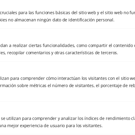
cruciales para las funciones básicas del sitio web y el sitio web no f
Categorías
ookies no almacenan ningún dato de identificación personal.
Blog
dan a realizar ciertas funcionalidades, como compartir el contenido 
es, recopilar comentarios y otras características de terceros.
Charlas y conferencias
Chikung
Ciencia
tilizan para comprender cómo interactúan los visitantes con el sitio w
rmación sobre métricas el número de visitantes, el porcentaje de reb
Cursos
Encuentros
Escuela Tantien
se utilizan para comprender y analizar los índices de rendimiento cla
Estudios
na mejor experiencia de usuario para los visitantes.
Eventos