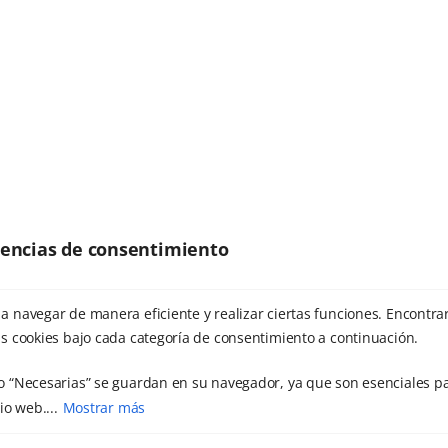
artículos, puedes suscribirte para
estar al día de nuestras
publicaciones.
*Acepto la
erencias de consentimiento
POLÍTICA DE PRIVACIDAD
a navegar de manera eficiente y realizar ciertas funciones. Encontra
s cookies bajo cada categoría de consentimiento a continuación.
Responsable:
Félix Castellanos Olivares.
Finalidad:
Envío de boletines
informativos.
Legitimación:
Tu consentimiento.
Destinatarios:
Mailrelay.
Derechos:
Acceder, rectificar y suprimir los datos.
o “Necesarias” se guardan en su navegador, ya que son esenciales pa
Información Adicional:
Puedes consultar la información detallada en
io web....
Mostrar más
la
Política de Privacidad
.