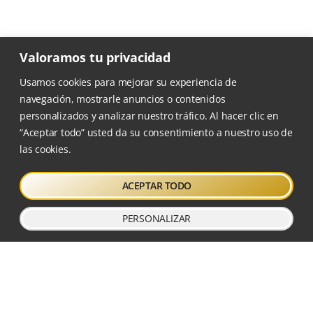
Valoramos tu privacidad
Usamos cookies para mejorar su experiencia de
Escuela Tantien sigue el
navegación, mostrarle anuncios o contenidos
programa de Taichi y Qigong
diseñado por el profesor
personalizados y analizar nuestro tráfico. Al hacer clic en
Wang Xiaojun
.
“Aceptar todo” usted da su consentimiento a nuestro uso de
las cookies.
DÓNDE NOS ENCONTRARÁS
ACEPTAR TODO
Calle Crevillent, 13
46022 Valencia
PERSONALIZAR
Cerca estación metro Ayora
616 134 375
info@escuelatantien.com
ORGANIZADORES DE FORMACIONES
DE
ANATOMÍA PARA EL MOVIMIENTO®
EN VALENCIA.