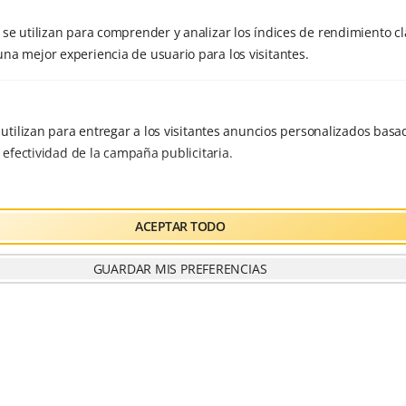
Retiro
mayo 2017
Regulaciones
Rodaje
se utilizan para comprender y analizar los índices de rendimiento cla
na mejor experiencia de usuario para los visitantes.
Salud
Septiembre
Serenidad
abril 2017
Taichi
Tai chi
taichi con espada
marzo 2017
Valencia
TERAPIA ACUATICA
e utilizan para entregar a los visitantes anuncios personalizados basad
a efectividad de la campaña publicitaria.
Verano
Visca la vida
ACEPTAR TODO
GUARDAR MIS PREFERENCIAS