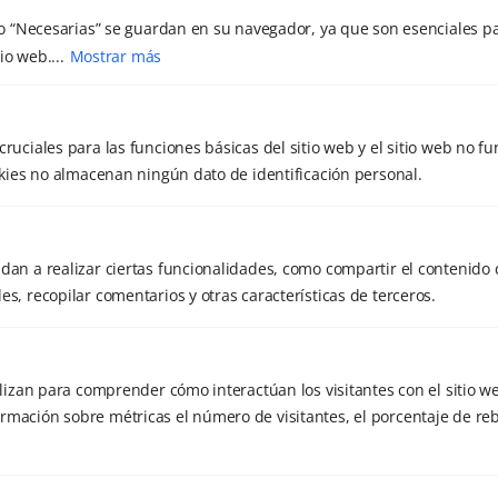
o “Necesarias” se guardan en su navegador, ya que son esenciales pa
julio 2019
ansiedad
Actividades infantiles
io web....
Mostrar más
junio 2019
Boston
capmeonato nacional
febrero 2019
Chikung
Ciencia
Congreso
cruciales para las funciones básicas del sitio web y el sitio web no f
enero 2019
Cuerpo
Cáncer
deporte
dolor
ookies no almacenan ningún dato de identificación personal.
diciembre 2018
Encuentros
dolor crónico
noviembre 2018
Estudios
estres
Enfermedad
dan a realizar ciertas funcionalidades, como compartir el contenido 
septiembre 2018
Fuerza vital
Juegos
Lumbares
es, recopilar comentarios y otras características de terceros.
julio 2018
Mar de Fulles
Mas de Noguera
mayo 2018
medalla de oro
Medicina
tilizan para comprender cómo interactúan los visitantes con el sitio w
Meditación
Mindfulness
Mente
diciembre 2017
rmación sobre métricas el número de visitantes, el porcentaje de reb
Naturaleza
noviembre 2017
Niños
Oncología
Qigong
septiembre 2017
Playa
QI SHUI