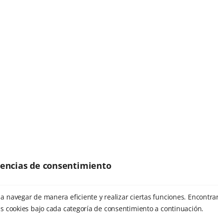
noviembre 2024
septiembre 2024
agosto 2024
julio 2024
octubre 2023
septiembre 2023
junio 2022
junio 2021
julio 2020
erencias de consentimiento
mayo 2020
Etiquetas
marzo 2020
a navegar de manera eficiente y realizar ciertas funciones. Encontra
s cookies bajo cada categoría de consentimiento a continuación.
enero 2020