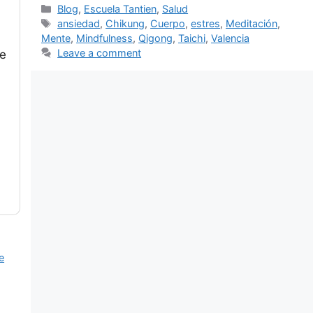
Categories
Blog
,
Escuela Tantien
,
Salud
Tags
ansiedad
,
Chikung
,
Cuerpo
,
estres
,
Meditación
,
Mente
,
Mindfulness
,
Qigong
,
Taichi
,
Valencia
Leave a comment
de
e