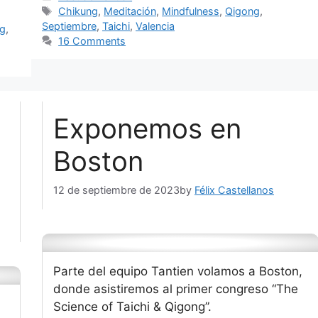
Tags
Chikung
,
Meditación
,
Mindfulness
,
Qigong
,
Septiembre
,
Taichi
,
Valencia
g
,
16 Comments
Exponemos en
Boston
12 de septiembre de 2023
by
Félix Castellanos
Parte del equipo Tantien volamos a Boston,
donde asistiremos al primer congreso “The
Science of Taichi & Qigong”.