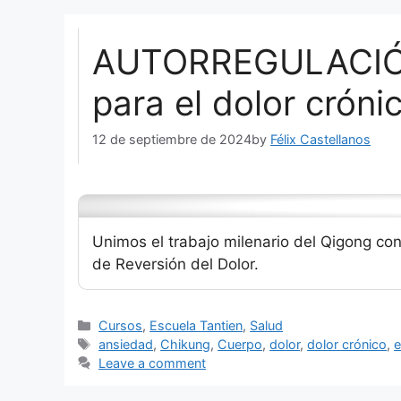
AUTORREGULACI
para el dolor cróni
12 de septiembre de 2024
by
Félix Castellanos
Unimos el trabajo milenario del Qigong con 
de Reversión del Dolor.
Categories
Cursos
,
Escuela Tantien
,
Salud
Tags
ansiedad
,
Chikung
,
Cuerpo
,
dolor
,
dolor crónico
,
e
Leave a comment