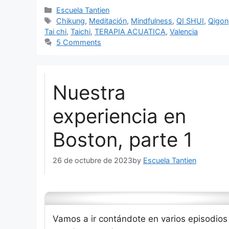
Categories
Escuela Tantien
Tags
Chikung
,
Meditación
,
Mindfulness
,
QI SHUI
,
Qigon
Tai chi
,
Taichi
,
TERAPIA ACUATICA
,
Valencia
5 Comments
Nuestra
experiencia en
Boston, parte 1
26 de octubre de 2023
by
Escuela Tantien
Vamos a ir contándote en varios episodios