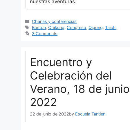
nuestras aventuras.
Categories
Charlas y conferencias
Tags
Boston
,
Chikung
,
Congreso
,
Qigong
,
Taichi
3 Comments
Encuentro y
Celebración del
Verano, 18 de junio
2022
22 de junio de 2022
by
Escuela Tantien