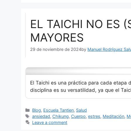
EL TAICHI NO ES 
MAYORES
29 de noviembre de 2024
by
Manuel Rodríguez Sal
El Taichi es una práctica para cada etapa 
disciplina es su versatilidad, ya que el Tai
Categories
Blog
,
Escuela Tantien
,
Salud
Tags
ansiedad
,
Chikung
,
Cuerpo
,
estres
,
Meditación
,
M
Leave a comment