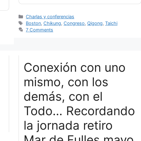
Categories
Charlas y conferencias
Tags
Boston
,
Chikung
,
Congreso
,
Qigong
,
Taichi
7 Comments
Conexión con uno
mismo, con los
demás, con el
Todo…
Recordando
la jornada retiro
Mar de Fulles mayo