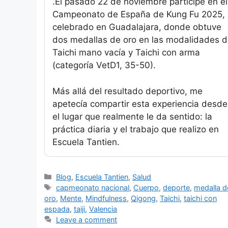
.El pasado 22 de noviembre participé en el
Campeonato de España de Kung Fu 2025,
celebrado en Guadalajara, donde obtuve
dos medallas de oro en las modalidades 
Taichi mano vacía y Taichi con arma
(categoría VetD1, 35-50).
Más allá del resultado deportivo, me
apetecía compartir esta experiencia desde
el lugar que realmente le da sentido: la
práctica diaria y el trabajo que realizo en
Escuela Tantien.
Categories
Blog
,
Escuela Tantien
,
Salud
Tags
capmeonato nacional
,
Cuerpo
,
deporte
,
medalla d
oro
,
Mente
,
Mindfulness
,
Qigong
,
Taichi
,
taichi con
espada
,
taiji
,
Valencia
Leave a comment