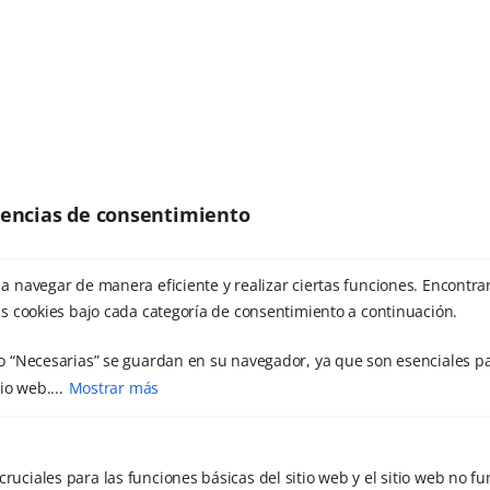
mayo 2020
Etiquetas
marzo 2020
enero 2020
julio 2019
ansiedad
Actividades infantiles
junio 2019
Boston
capmeonato nacional
erencias de consentimiento
febrero 2019
Chikung
Ciencia
Congreso
enero 2019
a navegar de manera eficiente y realizar ciertas funciones. Encontra
Cuerpo
Cáncer
deporte
dolor
s cookies bajo cada categoría de consentimiento a continuación.
diciembre 2018
Encuentros
dolor crónico
noviembre 2018
o “Necesarias” se guardan en su navegador, ya que son esenciales pa
Estudios
estres
Enfermedad
io web....
Mostrar más
septiembre 2018
Fuerza vital
Juegos
Lumbares
julio 2018
Mar de Fulles
Mas de Noguera
cruciales para las funciones básicas del sitio web y el sitio web no f
mayo 2018
medalla de oro
Medicina