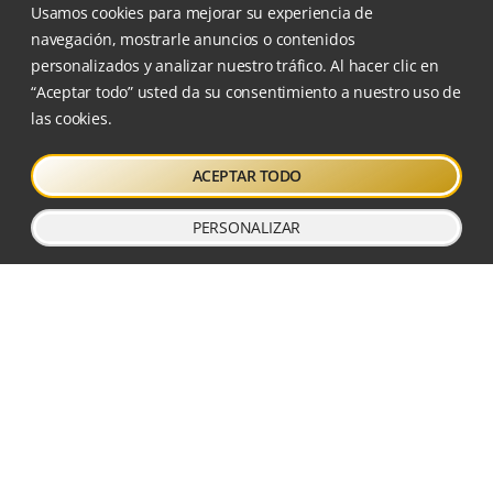
Usamos cookies para mejorar su experiencia de
navegación, mostrarle anuncios o contenidos
personalizados y analizar nuestro tráfico. Al hacer clic en
“Aceptar todo” usted da su consentimiento a nuestro uso de
Escuela Tantien sigue el
las cookies.
programa de Taichi y Qigong
diseñado por el profesor
Wang Xiaojun
.
ACEPTAR TODO
PERSONALIZAR
DÓNDE NOS ENCONTRARÁS
Calle Crevillent, 13
46022 Valencia
Cerca estación metro Ayora
616 134 375
info@escuelatantien.com
ORGANIZADORES DE FORMACIONES
DE
ANATOMÍA PARA EL MOVIMIENTO®
EN VALENCIA.