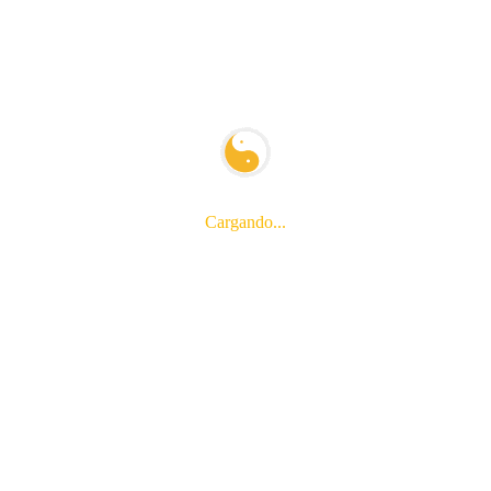
Blog
Charlas y conferencias
Chikung
Ciencia
Cursos
Encuentros
Cargando...
Escuela Tantien
Estudios
Eventos
Playa
Retiros
Salud
Archivos