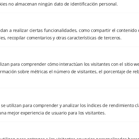
ookies no almacenan ningún dato de identificación personal.
Meditación
Mindfulness
Mente
diciembre 2017
Naturaleza
noviembre 2017
Niños
Oncología
dan a realizar ciertas funcionalidades, como compartir el contenido 
Qigong
septiembre 2017
Playa
QI SHUI
es, recopilar comentarios y otras características de terceros.
Retiro
mayo 2017
Regulaciones
Rodaje
Salud
Septiembre
Serenidad
abril 2017
tilizan para comprender cómo interactúan los visitantes con el sitio w
Taichi
Tai chi
taichi con espada
marzo 2017
rmación sobre métricas el número de visitantes, el porcentaje de reb
Valencia
TERAPIA ACUATICA
Verano
Visca la vida
se utilizan para comprender y analizar los índices de rendimiento cla
na mejor experiencia de usuario para los visitantes.