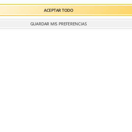
enero 2020
ACEPTAR TODO
julio 2019
ansiedad
Actividades infantiles
GUARDAR MIS PREFERENCIAS
junio 2019
Boston
capmeonato nacional
febrero 2019
Chikung
Ciencia
Congreso
enero 2019
Cuerpo
Cáncer
deporte
dolor
diciembre 2018
Encuentros
dolor crónico
noviembre 2018
Estudios
estres
Enfermedad
septiembre 2018
Fuerza vital
Juegos
Lumbares
julio 2018
Mar de Fulles
Mas de Noguera
mayo 2018
medalla de oro
Medicina
Meditación
Mindfulness
Mente
diciembre 2017
Naturaleza
noviembre 2017
Niños
Oncología