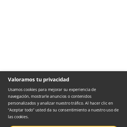
Valoramos tu privacidad
Usamos cookies para mejorar su experiencia de
Escuela Tantien sigue el
navegación, mostrarle anuncios o contenidos
programa de Taichi y Qigong
diseñado por el profesor
personalizados y analizar nuestro tráfico. Al hacer clic en
Wang Xiaojun
.
“Aceptar todo” usted da su consentimiento a nuestro uso de
las cookies.