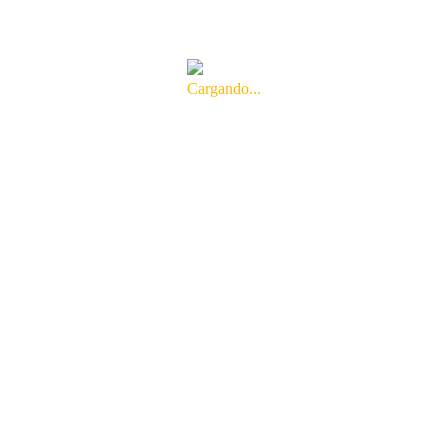
Cargando...
Si te parecen interesantes nuestros
artículos, puedes suscribirte para
estar al día de nuestras
publicaciones.