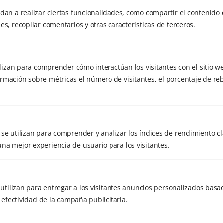
agosto 2025
dan a realizar ciertas funcionalidades, como compartir el contenido 
noviembre 2024
es, recopilar comentarios y otras características de terceros.
septiembre 2024
agosto 2024
tilizan para comprender cómo interactúan los visitantes con el sitio w
julio 2024
rmación sobre métricas el número de visitantes, el porcentaje de reb
octubre 2023
septiembre 2023
se utilizan para comprender y analizar los índices de rendimiento cla
junio 2022
na mejor experiencia de usuario para los visitantes.
junio 2021
julio 2020
e utilizan para entregar a los visitantes anuncios personalizados basad
mayo 2020
Etiquetas
a efectividad de la campaña publicitaria.
marzo 2020